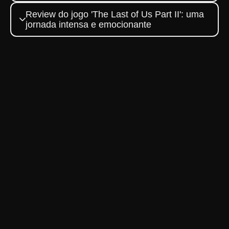
entre os jogadores de todas as idades
As origens históricas de Bet: Um
Review do jogo 'The Last of Us Part II': uma
clássico dos jogos de azar.Conheça os
jornada intensa e emocionante
melhores personagens de (61 bet) e
suas habilidades únicas.
As origens e evolução de 'bet': uma
história fascinante.Os desafios de se
tornar um apostador profissional