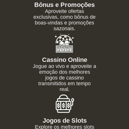
Bônus e Promoções
Aproveite ofertas
exclusivas, como bônus de
boas-vindas e promoções
sazonais.
Cassino Online
Jogue ao vivo e aproveite a
emoção dos melhores
jogos de cassino
transmitidos em tempo
real.
Jogos de Slots
Explore os melhores slots