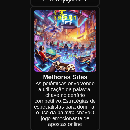
Melhores Sites
As polêmicas envolvendo
a utilização da palavra-
chave no cenário
competitivo.Estratégias de
especialistas para dominar
o uso da palavra-chaveO
jogo emocionante de
apostas online