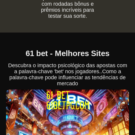
com rodadas bônus e
prêmios incríveis para
testar sua sorte.
61 bet - Melhores Sites
Descubra o impacto psicológico das apostas com
a palavra-chave 'bet' nos jogadores..Como a
palavra-chave pode influenciar as tendências de
mercado