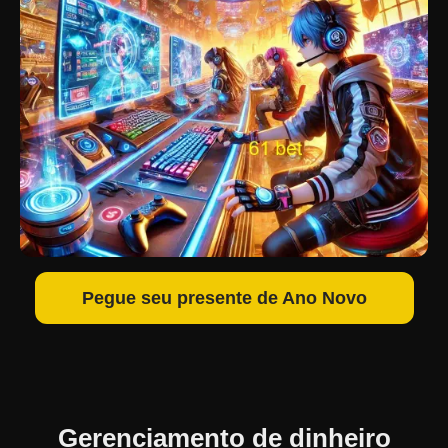
Pegue seu presente de Ano Novo
Gerenciamento de dinheiro