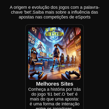
A origem e evolução dos jogos com a palavra-
chave 'bet'.Saiba mais sobre a influência das
apostas nas competições de eSports
Melhores Sites
Conheça a história por trás
do jogo '61 bet'.O 'bet' é
mais do que uma aposta:
é uma forma de interação
entre os jogadores.