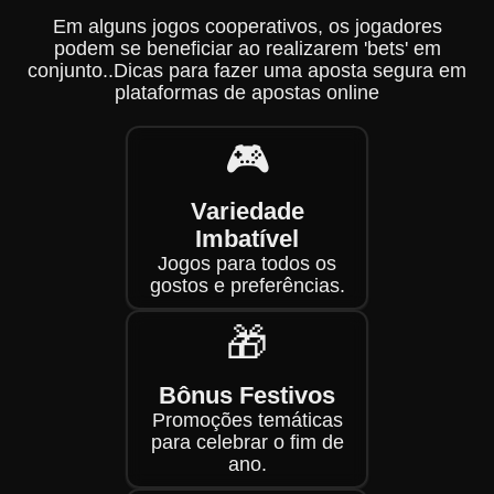
Em alguns jogos cooperativos, os jogadores
podem se beneficiar ao realizarem 'bets' em
conjunto..Dicas para fazer uma aposta segura em
plataformas de apostas online
🎮
Variedade
Imbatível
Jogos para todos os
gostos e preferências.
🎁
Bônus Festivos
Promoções temáticas
para celebrar o fim de
ano.