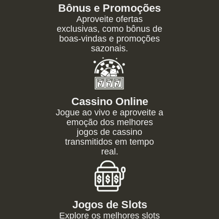
Bônus e Promoções
Aproveite ofertas
exclusivas, como bônus de
boas-vindas e promoções
sazonais.
Cassino Online
Jogue ao vivo e aproveite a
emoção dos melhores
jogos de cassino
transmitidos em tempo
real.
Jogos de Slots
Explore os melhores slots