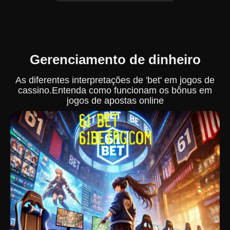
Gerenciamento de dinheiro
As diferentes interpretações de 'bet' em jogos de
cassino.Entenda como funcionam os bônus em
jogos de apostas online