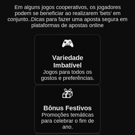
Em alguns jogos cooperativos, os jogadores
podem se beneficiar ao realizarem 'bets' em
conjunto..Dicas para fazer uma aposta segura em
plataformas de apostas online
🎮
Variedade
Imbatível
Jogos para todos os
gostos e preferências.
🎁
Bônus Festivos
Promoções temáticas
para celebrar o fim de
ano.