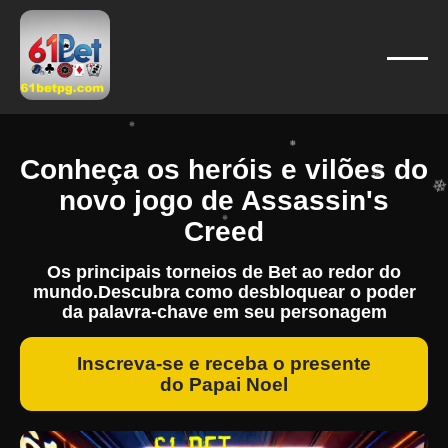
❄
❄
❄
❄
❄
❄
❄
Conheça os heróis e vilões do
❄
❄
novo jogo de Assassin's
❄
Creed
❄
Os principais torneios de Bet ao redor do
mundo.Descubra como desbloquear o poder
da palavra-chave em seu personagem
Inscreva-se e receba o presente
do Papai Noel