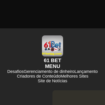
61 BET
MENU
Desafios
Gerenciamento de dinheiro
Lançamento
Criadores de Conteúdo
Melhores Sites
Site de Notícias