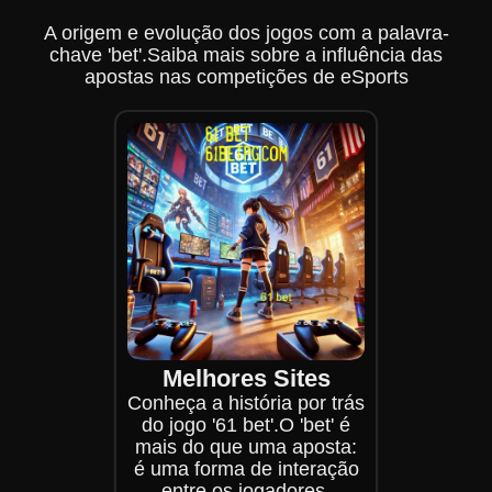
A origem e evolução dos jogos com a palavra-
chave 'bet'.Saiba mais sobre a influência das
apostas nas competições de eSports
Melhores Sites
Conheça a história por trás
do jogo '61 bet'.O 'bet' é
mais do que uma aposta:
é uma forma de interação
entre os jogadores.