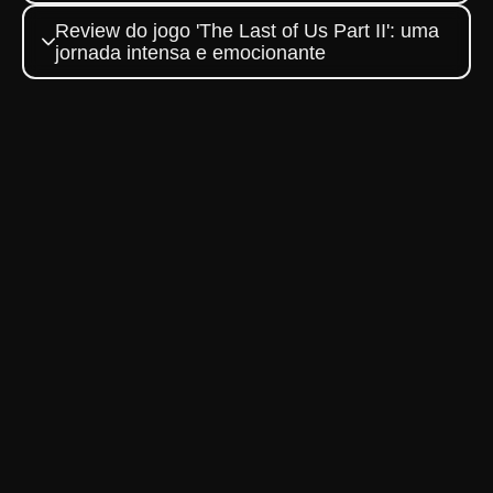
entre os jogadores de todas as idades
As origens históricas de Bet: Um
Review do jogo 'The Last of Us Part II': uma
clássico dos jogos de azar.Conheça os
jornada intensa e emocionante
melhores personagens de (61 bet) e
suas habilidades únicas.
As origens e evolução de 'bet': uma
história fascinante.Os desafios de se
tornar um apostador profissional