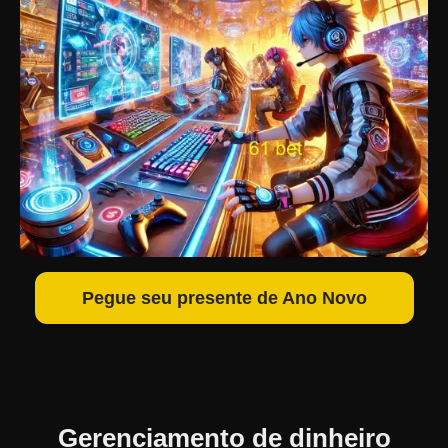
Pegue seu presente de Ano Novo
Gerenciamento de dinheiro